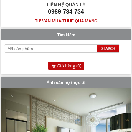
LIÊN HỆ QUẢN LÝ
0989 734 734
TƯ VẤN MUA/THUÊ QUA MẠNG
Tìm kiếm
Giỏ hàng (
0
)
Ảnh căn hộ thực tế