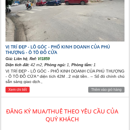
VỊ TRÍ ĐẸP - LÔ GÓC - PHỐ KINH DOANH CỦA PHÚ
THƯỢNG - Ô TÔ ĐỖ CỬA
,
Giá:
Liên hệ
Ref:
VI1859
42 m2,
1,
1
Diện tích đất:
Phòng ngủ:
Phòng tắm:
VỊ TRÍ ĐẸP - LÔ GÓC - PHỐ KINH DOANH CỦA PHÚ THƯỢNG
- Ô TÔ ĐỖ CỬA * diện tích 42M ..2 mặt tiền.. – Sổ đỏ chính chủ
sẵn sàng giao dịch.,
Xem chi tiết
Thêm vào giỏ hàng
ĐĂNG KÝ MUA/THUÊ THEO YÊU CẦU CỦA
QUÝ KHÁCH