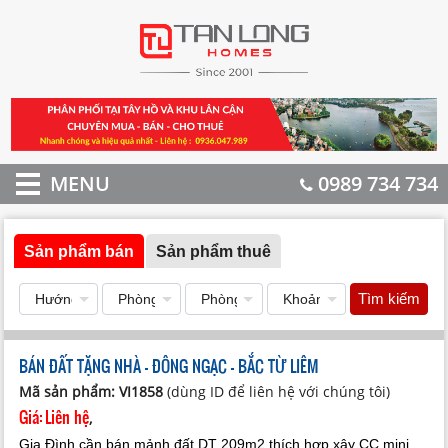
MENU
0989 734 734
Sản phẩm bán
Sản phẩm thuê
Tìm kiếm
BÁN ĐẤT TẶNG NHÀ - ĐÔNG NGẠC - BẮC TỪ LIÊM
Mã sản phẩm: VI1858
(dùng ID để liên hệ với chúng tôi)
Giá:
Liên hệ
,
Gia Đình cần bán mảnh đất DT 209m2 thích hợp xây CC mini