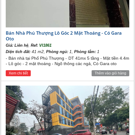
Bán Nhà Phú Thượng Lô Góc 2 Mặt Thoáng - Có Gara
Oto
,
Giá:
Liên hệ
Ref:
VI1861
41 m2,
1,
1
Diện tích đất:
Phòng ngủ:
Phòng tắm:
- Bán nhà tại Phố Phú Thượng - DT 41mx 5 tầng - Mặt tiền 4.4m
- Lô góc - 2 mặt thoáng - Ngõ thông các ngả, Có Gara oto
Xem chi tiết
Thêm vào giỏ hàng